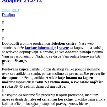
Adapter 23.2/T2
2.600 RSD
Detaljno
Dobrodošli u online prodavnicu
Teleskop centra
! Naše web
stranice sadrže
korisne informacije
i
savete
za kupovinu, a sadržaji
se redovno dopunjavaju. Naravno, za sva
dodatna pitanja
stojimo
Vam na raspolaganju. Nadamo se da će Vam online kupovina biti
pravo uživanje
.
Poštovani kupci
, uzmite u obzir da zbog velike ponude nemamo
uvek sve artikle na stanju, pa vas molimo da pre narudžbe
proverite
dostupnost
traženog artikla.
Artikle koje imamo na lageru
možemo isporučiti u roku 2-3 radna dana, a sve ostale najčešće
u roku 30-45 radnih dana od narudžbe
.
Nastojimo da budemo što precizniji u opisu proizvoda, međutim
može se desiti da
neke od cena nisu korektne
. Ukoliko cena artikla
koji naručite preko sajta odstupa od pravog iznosa, bićete