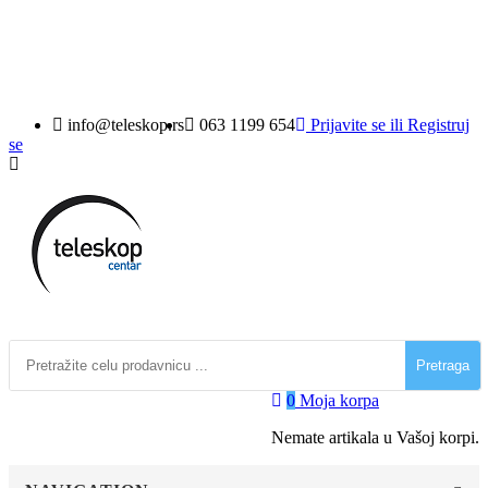
((loginText))
((cancelText))
info@teleskop.rs
063 1199 654
Prijavite se
ili
Registruj
se
Pretraga
0
Moja korpa
Nemate artikala u Vašoj korpi.