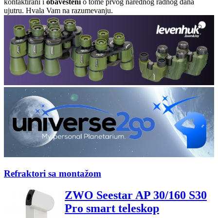
kontaktirani i
obavešteni
o tome prvog narednog radnog dana
ujutru. Hvala Vam na razumevanju.
Refraktori sa montažom
ZWO Seestar AP 30/160 S30
Pro smart teleskop