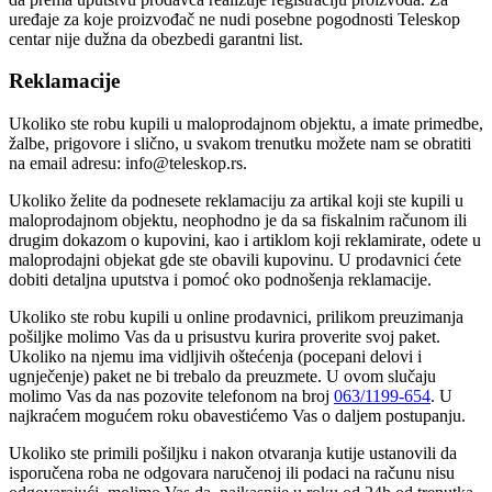
uređaje za koje proizvođač ne nudi posebne pogodnosti Teleskop
centar nije dužna da obezbedi garantni list.
Reklamacije
Ukoliko ste robu kupili u maloprodajnom objektu, a imate primedbe,
žalbe, prigovore i slično, u svakom trenutku možete nam se obratiti
na email adresu: info@teleskop.rs.
Ukoliko želite da podnesete reklamaciju za artikal koji ste kupili u
maloprodajnom objektu, neophodno je da sa fiskalnim računom ili
drugim dokazom o kupovini, kao i artiklom koji reklamirate, odete u
maloprodajni objekat gde ste obavili kupovinu. U prodavnici ćete
dobiti detaljna uputstva i pomoć oko podnošenja reklamacije.
Ukoliko ste robu kupili u online prodavnici, prilikom preuzimanja
pošiljke molimo Vas da u prisustvu kurira proverite svoj paket.
Ukoliko na njemu ima vidljivih oštećenja (pocepani delovi i
ugnječenje) paket ne bi trebalo da preuzmete. U ovom slučaju
molimo Vas da nas pozovite telefonom na broj
063/1199-654
. U
najkraćem mogućem roku obavestićemo Vas o daljem postupanju.
Ukoliko ste primili pošiljku i nakon otvaranja kutije ustanovili da
isporučena roba ne odgovara naručenoj ili podaci na računu nisu