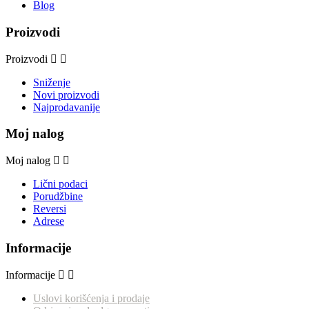
Blog
Proizvodi
Proizvodi
Sniženje
Novi proizvodi
Najprodavanije
Moj nalog
Moj nalog
Lični podaci
Porudžbine
Reversi
Adrese
Informacije
Informacije
Uslovi korišćenja i prodaje