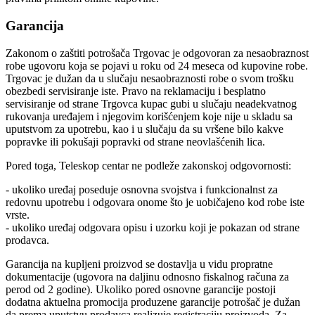
Garancija
Zakonom o zaštiti potrošača Trgovac je odgovoran za nesaobraznost
robe ugovoru koja se pojavi u roku od 24 meseca od kupovine robe.
Trgovac je dužan da u slučaju nesaobraznosti robe o svom trošku
obezbedi servisiranje iste. Pravo na reklamaciju i besplatno
servisiranje od strane Trgovca kupac gubi u slučaju neadekvatnog
rukovanja uređajem i njegovim korišćenjem koje nije u skladu sa
uputstvom za upotrebu, kao i u slučaju da su vršene bilo kakve
popravke ili pokušaji popravki od strane neovlašćenih lica.
Pored toga, Teleskop centar ne podleže zakonskoj odgovornosti:
- ukoliko uređaj poseduje osnovna svojstva i funkcionalnst za
redovnu upotrebu i odgovara onome što je uobičajeno kod robe iste
vrste.
- ukoliko uređaj odgovara opisu i uzorku koji je pokazan od strane
prodavca.
Garancija na kupljeni proizvod se dostavlja u vidu propratne
dokumentacije (ugovora na daljinu odnosno fiskalnog računa za
perod od 2 godine). Ukoliko pored osnovne garancije postoji
dodatna aktuelna promocija produzene garancije potrošač je dužan
da prema uputstvu prodavca realizuje registraciju proizvoda. Za