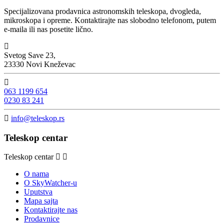
Specijalizovana prodavnica astronomskih teleskopa, dvogleda,
mikroskopa i opreme. Kontaktirajte nas slobodno telefonom, putem
e-maila ili nas posetite lično.

Svetog Save 23,
23330 Novi Kneževac

063 1199 654
0230 83 241

info@teleskop.rs
Teleskop centar
Teleskop centar
O nama
O SkyWatcher-u
Uputstva
Mapa sajta
Kontaktirajte nas
Prodavnice