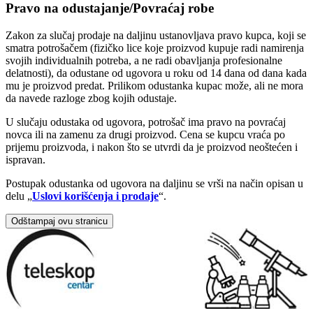
Pravo na odustajanje/Povraćaj robe
Zakon za slučaj prodaje na daljinu ustanovljava pravo kupca, koji se
smatra potrošačem (fizičko lice koje proizvod kupuje radi namirenja
svojih individualnih potreba, a ne radi obavljanja profesionalne
delatnosti), da odustane od ugovora u roku od 14 dana od dana kada
mu je proizvod predat. Prilikom odustanka kupac može, ali ne mora
da navede razloge zbog kojih odustaje.
U slučaju odustaka od ugovora, potrošač ima pravo na povraćaj
novca ili na zamenu za drugi proizvod. Cena se kupcu vraća po
prijemu proizvoda, i nakon što se utvrdi da je proizvod neoštećen i
ispravan.
Postupak odustanka od ugovora na daljinu se vrši na način opisan u
delu „
Uslovi korišćenja i prodaje
“.