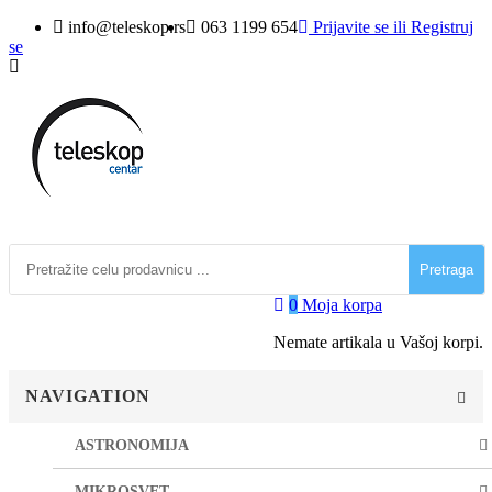
info@teleskop.rs
063 1199 654
Prijavite se
ili
Registruj
se
Pretraga
0
Moja korpa
Nemate artikala u Vašoj korpi.
NAVIGATION
ASTRONOMIJA
MIKROSVET