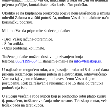
odgovarajući, molimo Vas da, najkasnije u roku od 24h od trenutka
prijema pošiljke, kontaktirate našu korisničku podršku.
Ukoliko se na kupljenom proizvodu pojave neusaglašenosti u smislu
odredbi Zakona o zaštiti potrošača, molimo Vas da kontaktirate našu
korisničku podršku.
Molimo Vas da pripremite sledeće podatke:
- Broj Vašeg računa-otpremnice.
- Šifru artikla.
- Opis problema koji imate.
Tražene podatke možete dostaviti pozivanjem broja
telefona
063/1199-654
ili slanjem e-mail-a na
info@teleskop.rs
.
U najkraćem mogućem roku, a najkasnije u roku od 8 dana od dana
prijema reklamacije pisanim putem ili elektronskim, odgovorićemo
Vam na izjavljenu reklamaciju i obavestićemo Vas o daljem
postupanju. Rok za rešavanje reklamacije je 15 dana od trenutka
podnošenja iste.
U slučaju vraćanja robe kupcu koji je prethodno robu platio kuriru
tj. pouzećem, troškove vraćanja robe ne snosi Teleskop centar, već
trošak pada na teret kupca.