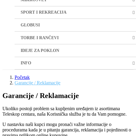
SPORT I REKREACIJA
GLOBUSI
TORBE I RANČEVI
IDEJE ZA POKLON
INFO
Početak
Garancije / Reklamacije
Garancije / Reklamacije
Ukoliko postoji problem sa kupljenim uređajem iz asortimana
Teleskop centara, naša Korisnička služba je tu da Vam pomogne.
U nastavku naši kupci mogu pronaći važne informacije o
procedurama kada je u pitanju garancija, reklamacija i pojedinosti o
pravima prilikom online kupovine.