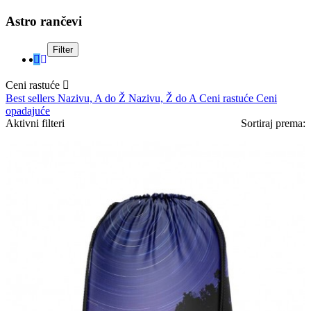
Astro rančevi
Filter
Ceni rastuće

Best sellers
Nazivu, A do Ž
Nazivu, Ž do A
Ceni rastuće
Ceni
opadajuće
Aktivni filteri
Sortiraj prema: