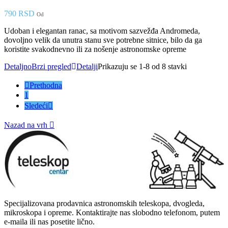
790 RSD
Od
Udoban i elegantan ranac, sa motivom sazvežđa Andromeda,
dovoljno velik da unutra stanu sve potrebne sitnice, bilo da ga
koristite svakodnevno ili za nošenje astronomske opreme
Detaljno
Brzi pregled
Detalji
Prikazuju se 1-8 od 8 stavki

Prethodna
1
Sledeći

Nazad na vrh

Specijalizovana prodavnica astronomskih teleskopa, dvogleda,
mikroskopa i opreme. Kontaktirajte nas slobodno telefonom, putem
e-maila ili nas posetite lično.