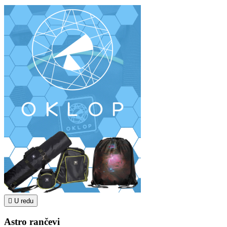

U redu
Astro rančevi