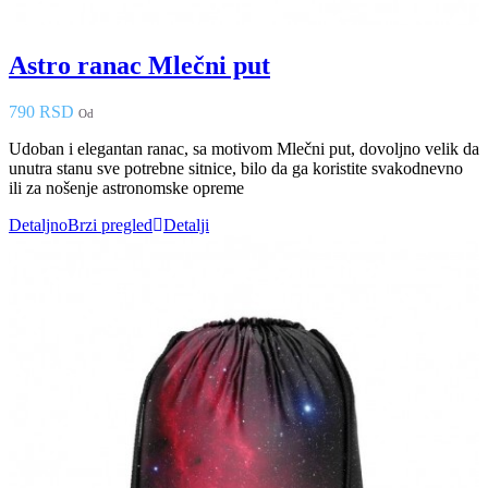
Astro ranac Mlečni put
790 RSD
Od
Udoban i elegantan ranac, sa motivom Mlečni put, dovoljno velik da
unutra stanu sve potrebne sitnice, bilo da ga koristite svakodnevno
ili za nošenje astronomske opreme
Detaljno
Brzi pregled
Detalji