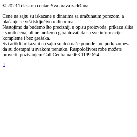
© 2023 Teleskop centar. Sva prava zadržana.
Cene na sajtu su iskazane u dinarima sa uračunatim porezom, a
plaćanje se vrši isključivo u dinarima.
Nastojimo da budemo što precizniji u opisu proizvoda, prikazu slika
i samih cena, ali ne možemo garantovati da su sve informacije
kompletne i bez grešaka.
Svi artikli prikazani na sajtu su deo naše ponude i ne podrazumeva
da su dostupni u svakom trenutku. Raspoloživost robe možete
proveriti pozivanjem Call Centra na 063 1199 654