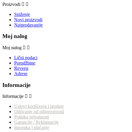
Proizvodi
Sniženje
Novi proizvodi
Najprodavanije
Moj nalog
Moj nalog
Lični podaci
Porudžbine
Reversi
Adrese
Informacije
Informacije
Uslovi korišćenja i prodaje
Odricanje od odgovornosti
Politika privatnosti
Garancije / Reklamacije
Isporuka i plaćanje