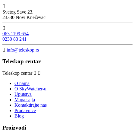

Svetog Save 23,
23330 Novi Kneževac

063 1199 654
0230 83 241

info@teleskop.rs
Teleskop centar
Teleskop centar
O nama
O SkyWatcher-u
Uputstva
Mapa sajta
Kontaktirajte nas
Prodavnice
Blog
Proizvodi