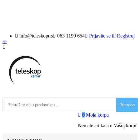
((loginText))
((cancelText))
info@teleskop.rs
063 1199 654
Prijavite se
ili
Registruj
se
Pretraga
0
Moja korpa
Nemate artikala u Vašoj korpi.