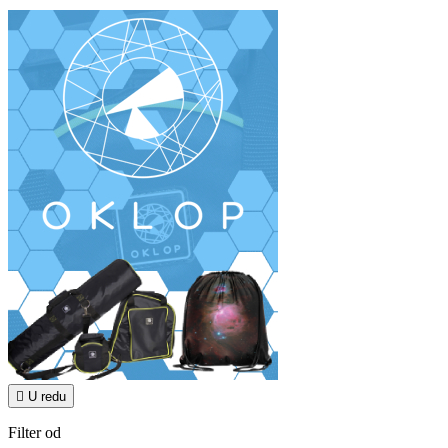

U redu
Filter od