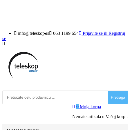
((loginText))
((cancelText))
info@teleskop.rs
063 1199 654
Prijavite se
ili
Registruj
se
Pretraga
0
Moja korpa
Nemate artikala u Vašoj korpi.