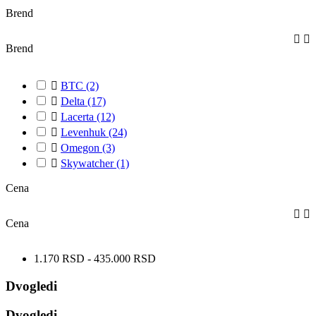
Brend


Brend

BTC
(2)

Delta
(17)

Lacerta
(12)

Levenhuk
(24)

Omegon
(3)

Skywatcher
(1)
Cena


Cena
1.170 RSD - 435.000 RSD
Dvogledi
Dvogledi