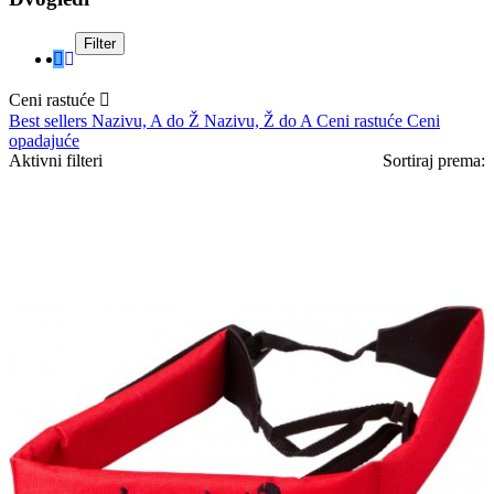
Filter
Ceni rastuće

Best sellers
Nazivu, A do Ž
Nazivu, Ž do A
Ceni rastuće
Ceni
opadajuće
Aktivni filteri
Sortiraj prema: