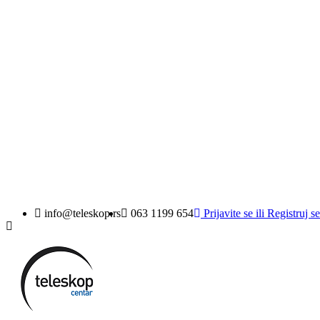
Sign in
You need to be logged in to save products in your wishlist.
((loginText))
((cancelText))
info@teleskop.rs
063 1199 654
Prijavite se
ili
Registruj se