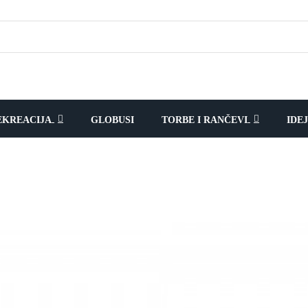
EKREACIJA
GLOBUSI
TORBE I RANČEVI
IDE