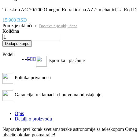
Teleskop AC 70/700 Omegon Refraktor na AZ-2 mehanici, sa Red Do
15.900 RSD
Porez je uključen
Dostava nije uključena
Količina
Dodaj u korpu
Podeli
Isporuka i plaćanje
Politika privatnosti
Garancija, reklamacija i pravo na odustajenje
Opis
Detalji o proizvodu
Napravite prvi korak svet amaterske astronomije sa teleskopom Omegon A
ubacite okular, posmatrajte!