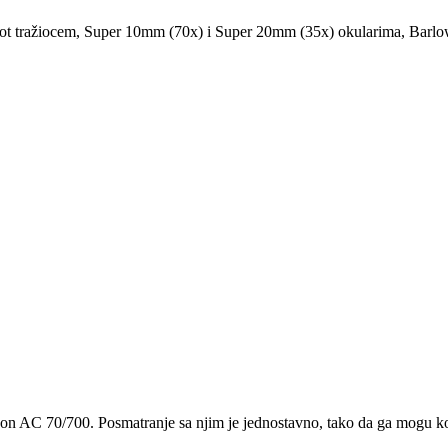
t tražiocem, Super 10mm (70x) i Super 20mm (35x) okularima, Barlo
C 70/700. Posmatranje sa njim je jednostavno, tako da ga mogu koristiti