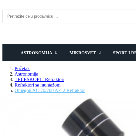
ASTRONOMIJA
MIKROSVET
SPORT I R
Početak
Astronomija
TELESKOPI - Refraktori
Refraktori sa montažom
Omegon AC 70/700 AZ-2 Refraktor