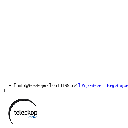
Sign in
You need to be logged in to save products in your wishlist.
((loginText))
((cancelText))
info@teleskop.rs
063 1199 654
Prijavite se
ili
Registruj se